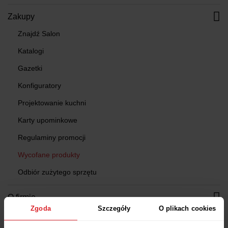
Zakupy
Znajdź Salon
Katalogi
Gazetki
Konfiguratory
Projektowanie kuchni
Karty upominkowe
Regulaminy promocji
Wycofane produkty
Odbiór zużytego sprzętu
O firmie
Zgoda
Szczegóły
O plikach cookies
O nas