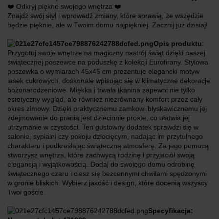
❤️ Odkryj piękno swojego wnętrza ❤️
Znajdź swój styl i wprowadź zmiany, które sprawią, że wszędzie
będzie pięknie, ale w Twoim domu najpiękniej. Zacznij już dzisiaj!
Opis produktu:
Przygotuj swoje wnętrze na magiczny nastrój świąt dzięki naszej
świątecznej poszewce na poduszkę z kolekcji Eurofirany. Stylowa
poszewka o wymiarach 45x45 cm prezentuje elegancki motyw
lasek cukrowych, doskonale wpisując się w klimatyczne dekoracje
bożonarodzeniowe. Miękka i trwała tkanina zapewni nie tylko
estetyczny wygląd, ale również niezrównany komfort przez cały
okres zimowy. Dzięki praktycznemu zamkowi błyskawicznemu jej
zdejmowanie do prania jest dziecinnie proste, co ułatwia jej
utrzymanie w czystości. Ten gustowny dodatek sprawdzi się w
salonie, sypialni czy pokoju dziecięcym, nadając im przytulnego
charakteru i podkreślając świąteczną atmosferę. Za jego pomocą
stworzysz wnętrza, które zachwycą rodzinę i przyjaciół swoją
elegancją i wyjątkowością. Dodaj do swojego domu odrobinę
świątecznego czaru i ciesz się bezcennymi chwilami spędzonymi
w gronie bliskich. Wybierz jakość i design, które docenią wszyscy
Twoi goście.
Specyfikacja: