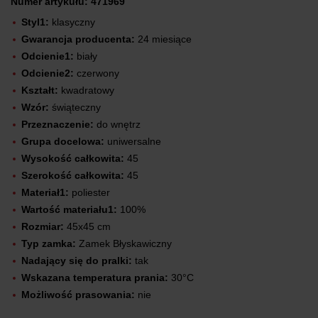
Numer artykułu: 471969
Styl1:
klasyczny
Gwarancja producenta:
24 miesiące
Odcienie1:
biały
Odcienie2:
czerwony
Kształt:
kwadratowy
Wzór:
świąteczny
Przeznaczenie:
do wnętrz
Grupa docelowa:
uniwersalne
Wysokość całkowita:
45
Szerokość całkowita:
45
Materiał1:
poliester
Wartość materiału1:
100%
Rozmiar:
45x45 cm
Typ zamka:
Zamek Błyskawiczny
Nadający się do pralki:
tak
Wskazana temperatura prania:
30°C
Możliwość prasowania:
nie