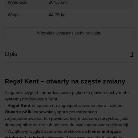
Wysokość
204.5 cm
Waga
44.75 kg
Wszystkie wymiary i cechy produktu
Opis
Regał Kent – otwarty na częste zmiany
Elegancki wygląd i ponadczasowe piękno to główne cechy mebli
systemu modułowego Kent.
-
Regał Kent
to sposób na zagospodarowanie biura i salonu.
Otwarte półki
zapewniają sporo przestrzeni do
zagospodarowania. Ich powierzchnię możesz wykorzystać, jako
domową biblioteczkę lub miejsce do wyeksponowania dekoracji.
- Wyjątkowy wygląd zapewnia efektowna
okleina imitująca
strukturę i usłojenie drewna
. Zachwycający efekt mebla to