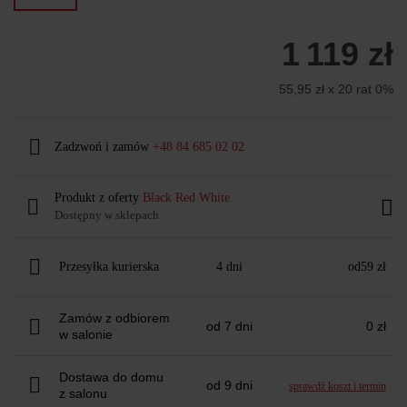
1 119 zł
55,95 zł x 20 rat 0%
Zadzwoń i zamów
+48 84 685 02 02
Produkt z oferty
Black Red White
Dostępny w sklepach
Przesyłka kurierska
4 dni
od
59 zł
Zamów z odbiorem
od 7 dni
0 zł
w salonie
Dostawa do domu
od 9 dni
sprawdź koszt i termin
z salonu