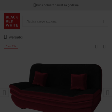
Kup i odbierz nawet za godzinę
wersalki
5 rat 0%