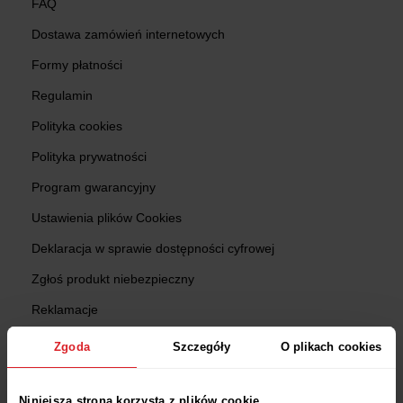
FAQ
Dostawa zamówień internetowych
Formy płatności
Regulamin
Polityka cookies
Polityka prywatności
Program gwarancyjny
Ustawienia plików Cookies
Deklaracja w sprawie dostępności cyfrowej
Zgłoś produkt niebezpieczny
Reklamacje
Zwroty
Zgoda
Szczegóły
O plikach cookies
Sprawdź status zamówienia
Niniejsza strona korzysta z plików cookie