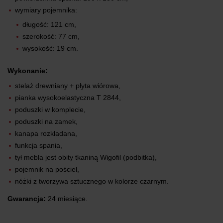
wymiary pojemnika:
długość: 121 cm,
szerokość: 77 cm,
wysokość: 19 cm.
Wykonanie:
stelaż drewniany + płyta wiórowa,
pianka wysokoelastyczna T 2844,
poduszki w komplecie,
poduszki na zamek,
kanapa rozkładana,
funkcja spania,
tył mebla jest obity tkaniną Wigofil (podbitka),
pojemnik na pościel,
nóżki z tworzywa sztucznego w kolorze czarnym.
Gwarancja:
24 miesiące.