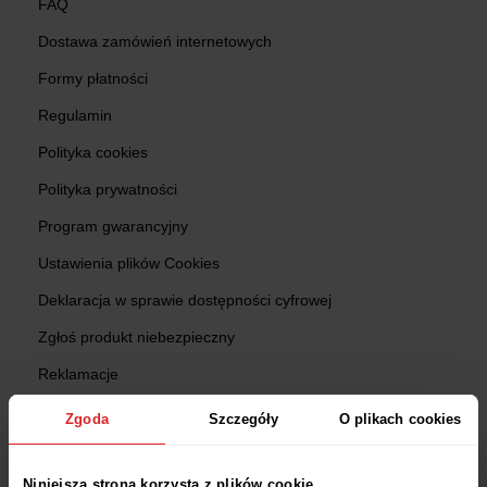
FAQ
Dostawa zamówień internetowych
Formy płatności
Regulamin
Polityka cookies
Polityka prywatności
Program gwarancyjny
Ustawienia plików Cookies
Deklaracja w sprawie dostępności cyfrowej
Zgłoś produkt niebezpieczny
Reklamacje
Zwroty
Zgoda
Szczegóły
O plikach cookies
Sprawdź status zamówienia
Niniejsza strona korzysta z plików cookie