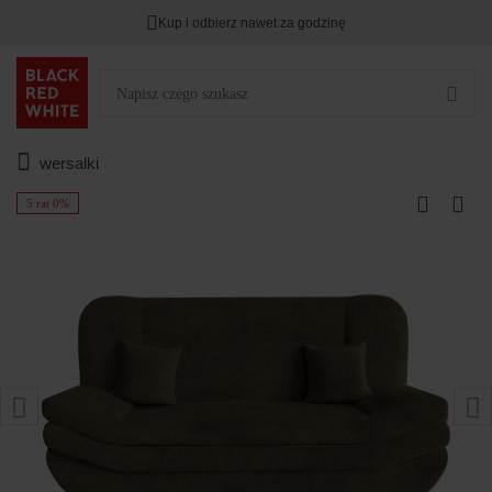
Kup i odbierz nawet za godzinę
wersalki
5 rat 0%