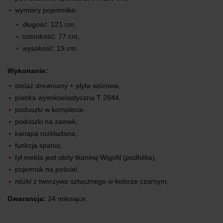
wymiary pojemnika:
długość: 121 cm,
szerokość: 77 cm,
wysokość: 19 cm.
Wykonanie:
stelaż drewniany + płyta wiórowa,
pianka wysokoelastyczna T 2844,
poduszki w komplecie,
poduszki na zamek,
kanapa rozkładana,
funkcja spania,
tył mebla jest obity tkaniną Wigofil (podbitka),
pojemnik na pościel,
nóżki z tworzywa sztucznego w kolorze czarnym.
Gwarancja:
24 miesiące.