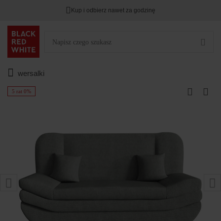
Kup i odbierz nawet za godzinę
wersalki
5 rat 0%