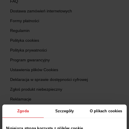
FAQ
Dostawa zamówień internetowych
Formy płatności
Regulamin
Polityka cookies
Polityka prywatności
Program gwarancyjny
Ustawienia plików Cookies
Deklaracja w sprawie dostępności cyfrowej
Zgłoś produkt niebezpieczny
Reklamacje
Zwroty
Zgoda
Szczegóły
O plikach cookies
Sprawdź status zamówienia
Niniejsza strona korzysta z plików cookie