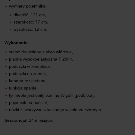
wymiary pojemnika:
długość: 121 cm,
szerokość: 77 cm,
wysokość: 19 cm.
Wykonanie:
stelaż drewniany + płyta wiórowa,
pianka wysokoelastyczna T 2844,
poduszki w komplecie,
poduszki na zamek,
kanapa rozkładana,
funkcja spania,
tył mebla jest obity tkaniną Wigofil (podbitka),
pojemnik na pościel,
nóżki z tworzywa sztucznego w kolorze czarnym.
Gwarancja:
24 miesiące.