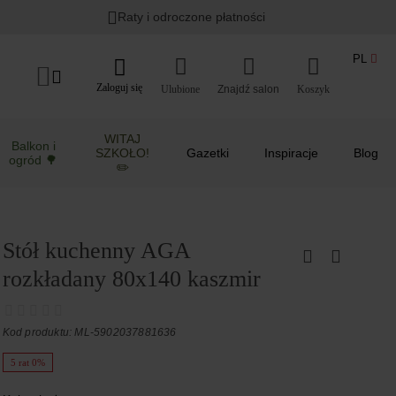
Raty i odroczone płatności
PL
Zaloguj się
Ulubione
Koszyk
WITAJ
Balkon i
SZKOŁO!
Gazetki
Inspiracje
Blog
ogród 🌳
✏️
Stół kuchenny AGA
rozkładany 80x140 kaszmir
Kod produktu: ML-5902037881636
5 rat 0%