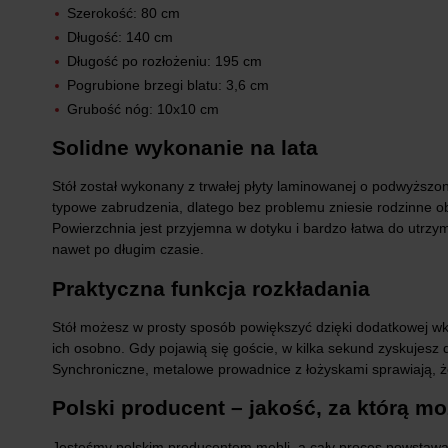
Szerokość: 80 cm
Długość: 140 cm
Długość po rozłożeniu: 195 cm
Pogrubione brzegi blatu: 3,6 cm
Grubość nóg: 10x10 cm
Solidne wykonanie na lata
Stół został wykonany z trwałej płyty laminowanej o podwyższon
typowe zabrudzenia, dlatego bez problemu zniesie rodzinne o
Powierzchnia jest przyjemna w dotyku i bardzo łatwa do utrzyma
nawet po długim czasie.
Praktyczna funkcja rozkładania
Stół możesz w prosty sposób powiększyć dzięki dodatkowej wk
ich osobno. Gdy pojawią się goście, w kilka sekund zyskujesz
Synchroniczne, metalowe prowadnice z łożyskami sprawiają, ż
Polski producent – jakość, za którą m
Jesteśmy polskim producentem mebli, a cały proces powstawan