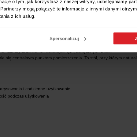
ormacje o tym, jak korzystasz z naszej witryny, udostępniamy p
Partnerzy mogą połączyć te informacje z innymi danymi otrzym
nia z ich usług.
Spersonalizuj
nym, skandynawskim, minimalistycznym, klasycznym, boho.
anie się centralnym punktem pomieszczenia. To stół, przy którym natural
zarysowania i codzienne użytkowanie
ność podczas użytkowania