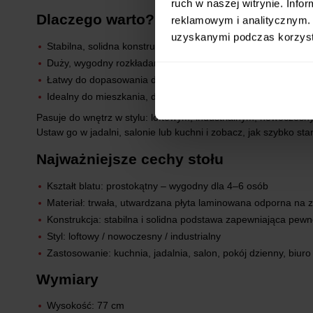
ruch w naszej witrynie. Inf
Dlaczego warto?
reklamowym i analitycznym. 
uzyskanymi podczas korzysta
Stabilna, solidna konstrukcja
Duży, wygodny rozkładany blat do wspólnych posiłków
Łatwy do dopasowania do różnych aranżacji
Idealny do mieszkania, domu i biura
Pasuje do wnętrz w stylu: loftowym, industrialnym, nowoczes
Ustaw go w jadalni, salonie lub kuchni i zobacz, jak szybko st
Najważniejsze cechy stołu
Kształt blatu: prostokątny – wygodny dla 4–6 osób
Materiał: trwała, utwardzana płyta laminowana odporna na 
Konstrukcja: stabilna i solidna podstawa zapewniająca pew
Styl: loftowy / nowoczesny / industrialny
Zastosowanie: kuchnia, jadalnia, salon, pokój dzienny, biuro
Wymiary
Wysokość: 77 cm