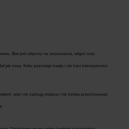
aniu. Blat jest odporny na zarysowania, wilgoć oraz
 jak nowy. Kolor pozostaje trwały i nie traci intensywności
latem, więc nie zajmują miejsca i nie trzeba przechowywać
e.
lsce. Dzięki temu mamy pełną kontrolę nad jakością