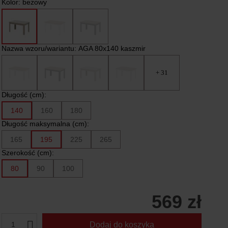
Kolor:
beżowy
Nazwa wzoru/wariantu:
AGA 80x140 kaszmir
+ 31
Długość (cm):
140
160
180
Długość maksymalna (cm):
165
195
225
265
Szerokość (cm):
80
90
100
569 zł
1
Dodaj do koszyka