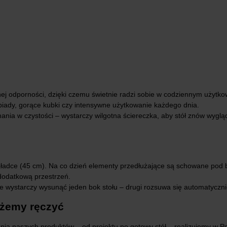
ej odporności, dzięki czemu świetnie radzi sobie w codziennym użytkow
biady, gorące kubki czy intensywne użytkowanie każdego dnia.
nia w czystości – wystarczy wilgotna ściereczka, aby stół znów wyglądał
ładce (45 cm). Na co dzień elementy przedłużające są schowane pod b
 dodatkową przestrzeń.
e wystarczy wysunąć jeden bok stołu – drugi rozsuwa się automatyczni
ożemy ręczyć
ia naszych produktów – od projektu po gotowy stół – realizujemy w Po