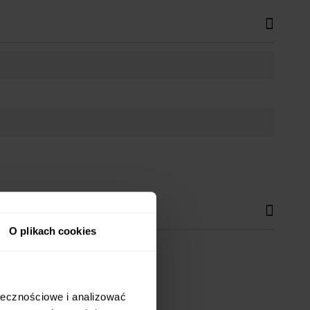
O plikach cookies
h wnętrz.
ołecznościowe i analizować
jomymi czy pracę przy laptopie.