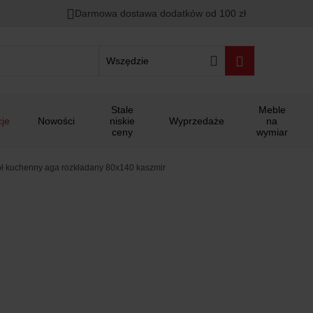
Darmowa dostawa dodatków od 100 zł
Wszędzie
Stale
Meble
je
Nowości
niskie
Wyprzedaże
na
ceny
wymiar
ół kuchenny aga rozkładany 80x140 kaszmir