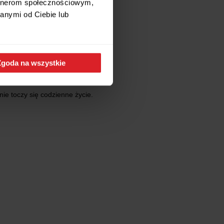
artnerom społecznościowym,
anymi od Ciebie lub
Zgoda na wszystkie
nie toczy się codzienne życie.