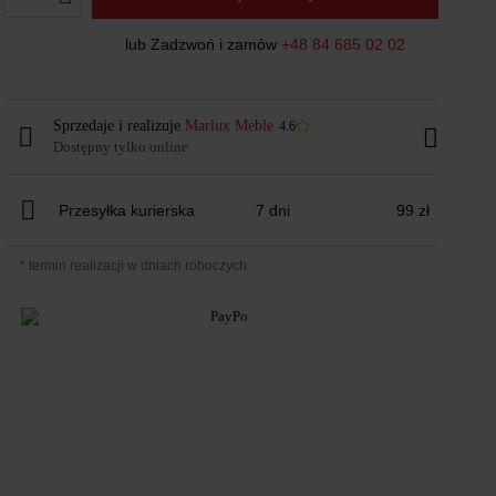
lub Zadzwoń i zamów
+48 84 685 02 02
Sprzedaje i realizuje
Marlux Meble
4.6
Dostępny tylko online
Przesyłka kurierska
7 dni
99 zł
* termin realizacji w dniach roboczych