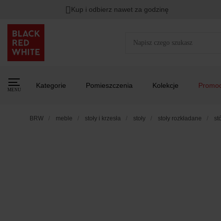
Kup i odbierz nawet za godzinę
Kategorie
Pomieszczenia
Kolekcje
Promoc
MENU
BRW
meble
stoły i krzesła
stoły
stoły rozkładane
st