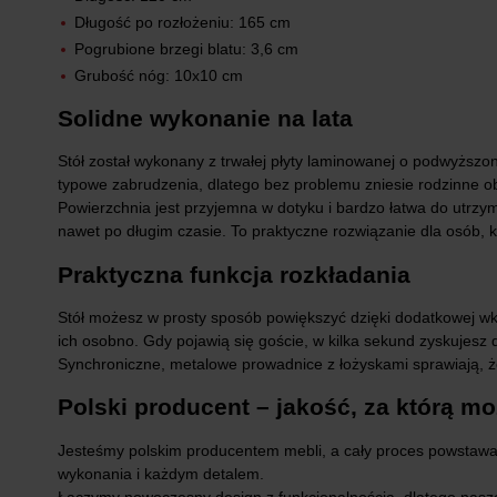
Długość po rozłożeniu: 165 cm
Pogrubione brzegi blatu: 3,6 cm
Grubość nóg: 10x10 cm
Solidne wykonanie na lata
Stół został wykonany z trwałej płyty laminowanej o podwyższon
typowe zabrudzenia, dlatego bez problemu zniesie rodzinne o
Powierzchnia jest przyjemna w dotyku i bardzo łatwa do utrzyma
nawet po długim czasie. To praktyczne rozwiązanie dla osób,
Praktyczna funkcja rozkładania
Stół możesz w prosty sposób powiększyć dzięki dodatkowej wk
ich osobno. Gdy pojawią się goście, w kilka sekund zyskujesz
Synchroniczne, metalowe prowadnice z łożyskami sprawiają, ż
Polski producent – jakość, za którą m
Jesteśmy polskim producentem mebli, a cały proces powstawan
wykonania i każdym detalem.
Łączymy nowoczesny design z funkcjonalnością, dlatego nasze 