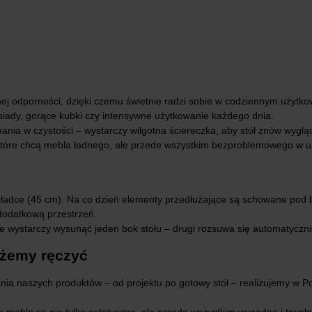
ej odporności, dzięki czemu świetnie radzi sobie w codziennym użytkow
biady, gorące kubki czy intensywne użytkowanie każdego dnia.
nia w czystości – wystarczy wilgotna ściereczka, aby stół znów wyglądał
 które chcą mebla ładnego, ale przede wszystkim bezproblemowego w u
ładce (45 cm). Na co dzień elementy przedłużające są schowane pod b
 dodatkową przestrzeń.
e wystarczy wysunąć jeden bok stołu – drugi rozsuwa się automatyczni
ożemy ręczyć
ia naszych produktów – od projektu po gotowy stół – realizujemy w Po
meble są nie tylko estetyczne, ale przede wszystkim wygodne i trwałe.