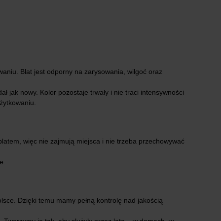
aniu. Blat jest odporny na zarysowania, wilgoć oraz
 jak nowy. Kolor pozostaje trwały i nie traci intensywności
żytkowaniu.
latem, więc nie zajmują miejsca i nie trzeba przechowywać
e.
lsce. Dzięki temu mamy pełną kontrolę nad jakością
 Tworzymy je tak, aby służyły przez lata – w domach, w