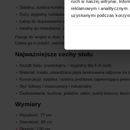
ruch w naszej witrynie. Inf
Stabilna, solidna konstrukcja
reklamowym i analitycznym. 
Duży, wygodny rozkładany blat do wspólnych posiłków
uzyskanymi podczas korzysta
Łatwy do dopasowania do różnych aranżacji
Idealny do mieszkania, domu i biura
Pasuje do wnętrz w stylu: loftowym, industrialnym, nowoczes
Ustaw go w jadalni, salonie lub kuchni i zobacz, jak szybko st
Najważniejsze cechy stołu
Kształt blatu: prostokątny – wygodny dla 4–6 osób
Materiał: trwała, utwardzana płyta laminowana odporna na 
Konstrukcja: stabilna i solidna podstawa zapewniająca pew
Styl: loftowy / nowoczesny / industrialny
Zastosowanie: kuchnia, jadalnia, salon, pokój dzienny, biuro
Wymiary
Wysokość: 77 cm
Szerokość: 80 cm
Długość: 120 cm