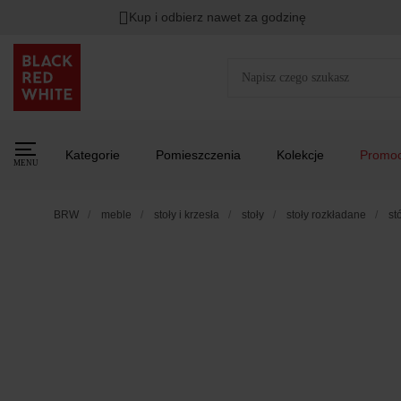
Kup i odbierz nawet za godzinę
Kategorie
Pomieszczenia
Kolekcje
Promoc
MENU
BRW
meble
stoły i krzesła
stoły
stoły rozkładane
st