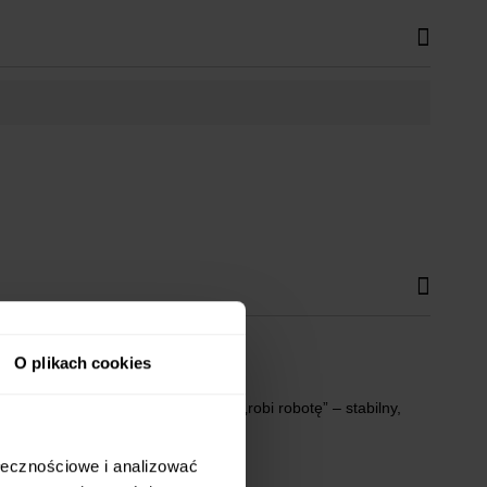
O plikach cookies
ętrz. To mebel, który po prostu „robi robotę” – stabilny,
ołecznościowe i analizować