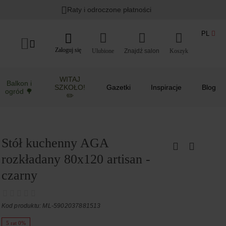
Raty i odroczone płatności
PL
Zaloguj się
Ulubione
Koszyk
WITAJ
Balkon i
SZKOŁO!
Gazetki
Inspiracje
Blog
ogród 🌳
✏️
Stół kuchenny AGA
rozkładany 80x120 artisan -
czarny
Kod produktu: ML-5902037881513
5 rat 0%