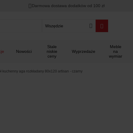
Darmowa dostawa dodatków od 100 zł
Wszędzie
Stale
Meble
je
Nowości
niskie
Wyprzedaże
na
ceny
wymiar
ół kuchenny aga rozkładany 80x120 artisan - czarny