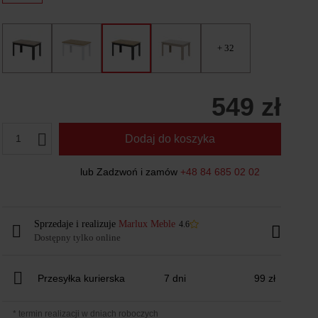
+ 32
549 zł
1
Dodaj do koszyka
lub Zadzwoń i zamów
+48 84 685 02 02
Sprzedaje i realizuje
Marlux Meble
4.6
Dostępny tylko online
Przesyłka kurierska
7 dni
99 zł
* termin realizacji w dniach roboczych