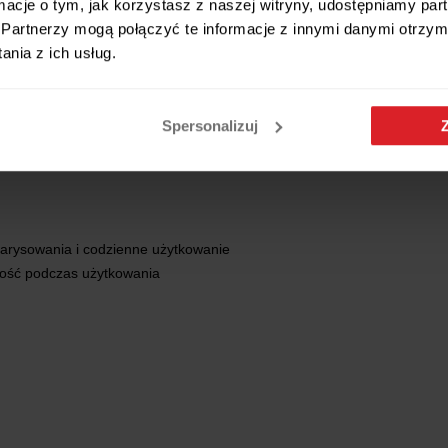
ormacje o tym, jak korzystasz z naszej witryny, udostępniamy p
Partnerzy mogą połączyć te informacje z innymi danymi otrzym
nia z ich usług.
Spersonalizuj
nym, skandynawskim, minimalistycznym, klasycznym, boho.
anie się centralnym punktem pomieszczenia. To stół, przy którym natural
zarysowania i codzienne użytkowanie
ność podczas użytkowania