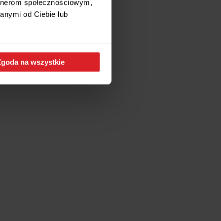
artnerom społecznościowym,
anymi od Ciebie lub
Zgoda na wszystkie
nie toczy się codzienne życie.