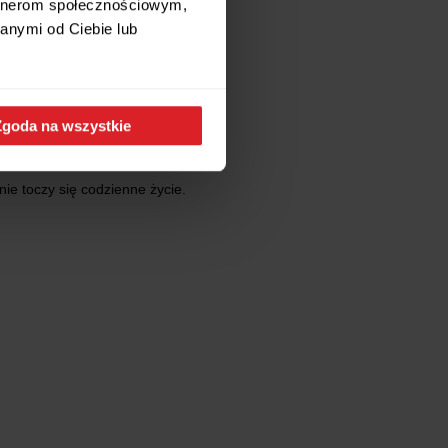
artnerom społecznościowym,
anymi od Ciebie lub
Zgoda na wszystkie
nie toczy się codzienne życie.