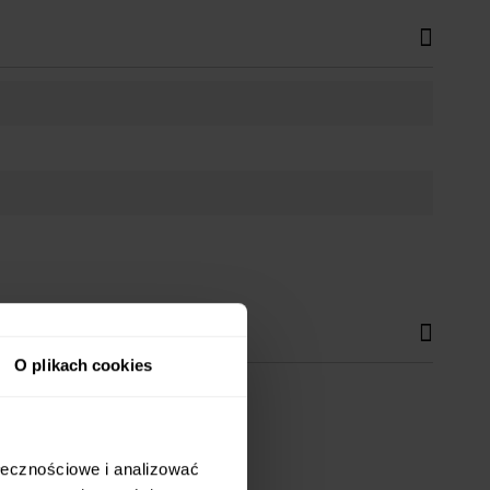
O plikach cookies
h wnętrz.
ołecznościowe i analizować
jomymi czy pracę przy laptopie.