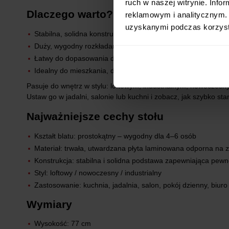
ruch w naszej witrynie. Inf
Dlaczego warto?
reklamowym i analitycznym. 
uzyskanymi podczas korzysta
Stabilna, solidna konstrukcja
Duży, wygodny rozkładany blat do wspólnych posiłków
Łatwy do dopasowania do różnych aranżacji
Idealny do mieszkania, domu i biura
Pasuje do wnętrz w stylu: loftowym, industrialnym, nowoczes
Ustaw go w jadalni, salonie lub kuchni i zobacz, jak szybko st
Najważniejsze cechy stołu
Kształt blatu: prostokątny – wygodny dla 4–6 osób
Materiał: trwała, utwardzana płyta laminowana odporna na 
Konstrukcja: stabilna i solidna podstawa zapewniająca pew
Styl: loftowy / nowoczesny / industrialny
Zastosowanie: kuchnia, jadalnia, salon, pokój dzienny, biuro
Wymiary
Wysokość: 77 cm