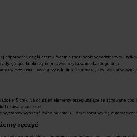
ej odporności, dzięki czemu świetnie radzi sobie w codziennym użytkow
biady, gorące kubki czy intensywne użytkowanie każdego dnia.
nia w czystości – wystarczy wilgotna ściereczka, aby stół znów wyglądał
ładce (45 cm). Na co dzień elementy przedłużające są schowane pod b
 dodatkową przestrzeń.
e wystarczy wysunąć jeden bok stołu – drugi rozsuwa się automatyczni
ożemy ręczyć
ia naszych produktów – od projektu po gotowy stół – realizujemy w Po