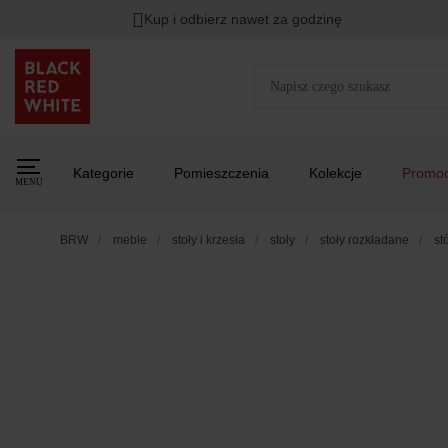
Kup i odbierz nawet za godzinę
Kategorie
Pomieszczenia
Kolekcje
Promoc
MENU
BRW
meble
stoły i krzesła
stoły
stoły rozkładane
st