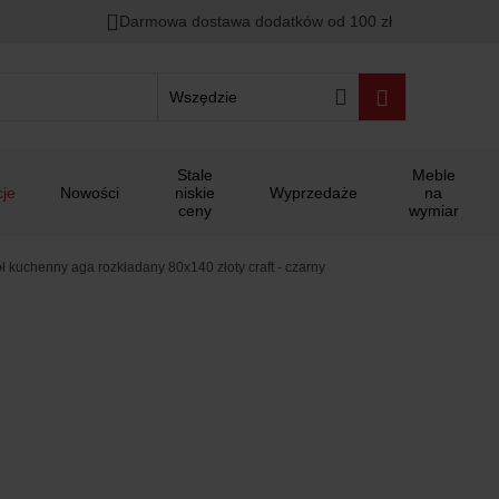
Darmowa dostawa dodatków od 100 zł
Wszędzie
Stale
Meble
je
Nowości
niskie
Wyprzedaże
na
ceny
wymiar
ół kuchenny aga rozkładany 80x140 złoty craft - czarny