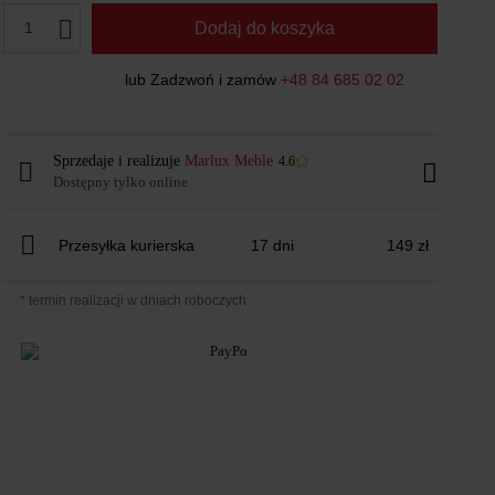
1
Dodaj do koszyka
lub Zadzwoń i zamów
+48 84 685 02 02
Sprzedaje i realizuje
Marlux Meble
4.6
Dostępny tylko online
Przesyłka kurierska
17 dni
149 zł
* termin realizacji w dniach roboczych