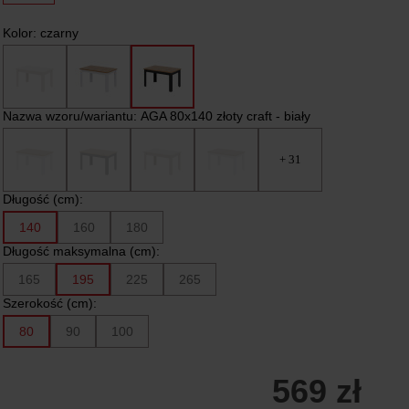
Kolor:
czarny
Nazwa wzoru/wariantu:
AGA 80x140 złoty craft - biały
+ 31
Długość (cm):
140
160
180
Długość maksymalna (cm):
165
195
225
265
Szerokość (cm):
80
90
100
569 zł