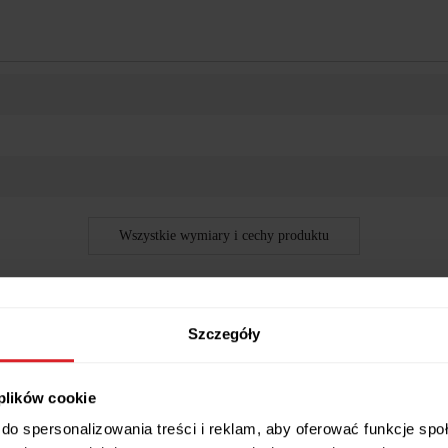
Wszystkie wymiary i cechy produktu
Szczegóły
, ponadczasowy (80x140/195 cm)
 plików cookie
mody po jednym sezonie? Ten model to sprawdzona klasyka nowoczesnyc
do spersonalizowania treści i reklam, aby oferować funkcje sp
 codziennym użytkowaniu i gotowy na rodzinne obiady, spotkania ze zna