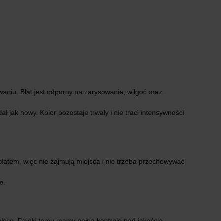
aniu. Blat jest odporny na zarysowania, wilgoć oraz
 jak nowy. Kolor pozostaje trwały i nie traci intensywności
latem, więc nie zajmują miejsca i nie trzeba przechowywać
e.
lsce. Dzięki temu mamy pełną kontrolę nad jakością