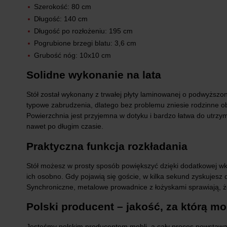
Szerokość: 80 cm
Długość: 140 cm
Długość po rozłożeniu: 195 cm
Pogrubione brzegi blatu: 3,6 cm
Grubość nóg: 10x10 cm
Solidne wykonanie na lata
Stół został wykonany z trwałej płyty laminowanej o podwyższon
typowe zabrudzenia, dlatego bez problemu zniesie rodzinne o
Powierzchnia jest przyjemna w dotyku i bardzo łatwa do utrzyma
nawet po długim czasie.
Praktyczna funkcja rozkładania
Stół możesz w prosty sposób powiększyć dzięki dodatkowej wk
ich osobno. Gdy pojawią się goście, w kilka sekund zyskujesz
Synchroniczne, metalowe prowadnice z łożyskami sprawiają, ż
Polski producent – jakość, za którą m
Jesteśmy polskim producentem mebli, a cały proces powstawan