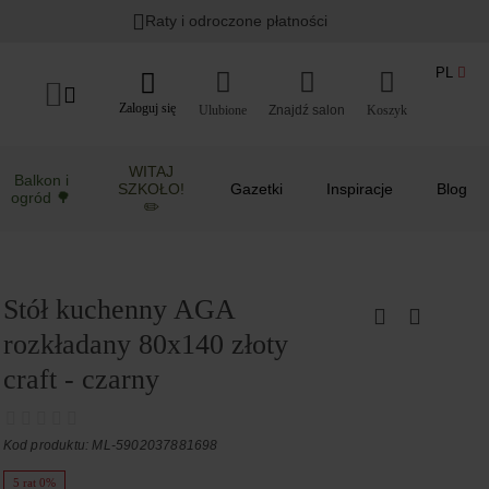
Raty i odroczone płatności
PL
Zaloguj się
Ulubione
Koszyk
WITAJ
Balkon i
SZKOŁO!
Gazetki
Inspiracje
Blog
ogród 🌳
✏️
Stół kuchenny AGA
rozkładany 80x140 złoty
craft - czarny
Kod produktu: ML-5902037881698
5 rat 0%