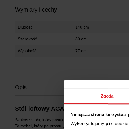
Wymiary i cechy
Długość
140 cm
Szerokość
80 cm
Wysokość
77 cm
Opis
Zgoda
Stół loftowy AGA – prosty, rozkładany
Niniejsza strona korzysta z
Szukasz stołu, który pasuje do wszystkiego i nie wyjdzie z 
Wykorzystujemy pliki cookie 
To mebel, który po prostu „robi robotę” – stabilny, wygodny w