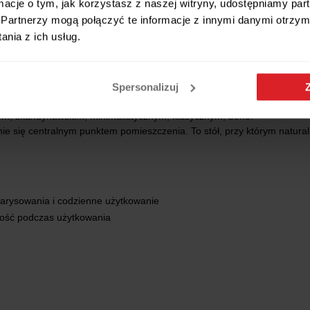
ormacje o tym, jak korzystasz z naszej witryny, udostępniamy p
Partnerzy mogą połączyć te informacje z innymi danymi otrzym
nia z ich usług.
Spersonalizuj
nym, skandynawskim, minimalistycznym, klasycznym, boho.
anie się centralnym punktem pomieszczenia. To stół, przy którym natural
zarysowania i codzienne użytkowanie
ność podczas użytkowania