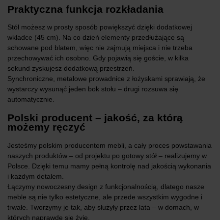
Praktyczna funkcja rozkładania
Stół możesz w prosty sposób powiększyć dzięki dodatkowej
wkładce (45 cm). Na co dzień elementy przedłużające są
schowane pod blatem, więc nie zajmują miejsca i nie trzeba
przechowywać ich osobno. Gdy pojawią się goście, w kilka
sekund zyskujesz dodatkową przestrzeń.
Synchroniczne, metalowe prowadnice z łożyskami sprawiają, że
wystarczy wysunąć jeden bok stołu – drugi rozsuwa się
automatycznie.
Polski producent – jakość, za którą
możemy ręczyć
Jesteśmy polskim producentem mebli, a cały proces powstawania
naszych produktów – od projektu po gotowy stół – realizujemy w
Polsce. Dzięki temu mamy pełną kontrolę nad jakością wykonania
i każdym detalem.
Łączymy nowoczesny design z funkcjonalnością, dlatego nasze
meble są nie tylko estetyczne, ale przede wszystkim wygodne i
trwałe. Tworzymy je tak, aby służyły przez lata – w domach, w
których naprawdę się żyje.