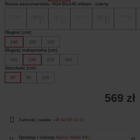
Nazwa wzoru/wariantu:
AGA 80x140 artisan - czarny
Długość (cm):
140
160
180
Długość maksymalna (cm):
165
195
225
265
Szerokość (cm):
80
90
100
569 zł
Zadzwoń i zamów
+48 84 685 02 02
Sprzedaje i realizuje
Marlux Meble
4.6