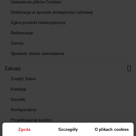
Ustawienia plików Cookies
Deklaracja w sprawie dostępności cyfrowej
Zgłoś produkt niebezpieczny
Reklamacje
Zwroty
Sprawdź status zamówienia
Zakupy
Znajdź Salon
Katalogi
Gazetki
Konfiguratory
Projektowanie kuchni
Zgoda
Szczegóły
O plikach cookies
Karty upominkowe