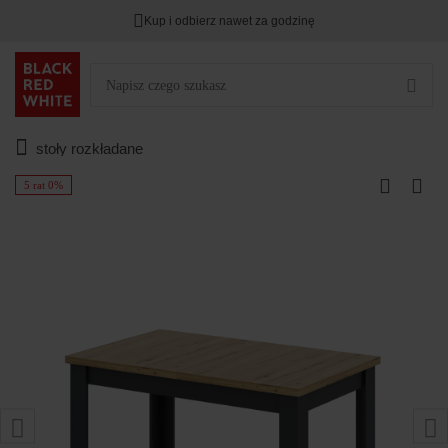
Kup i odbierz nawet za godzinę
stoły rozkładane
5 rat 0%