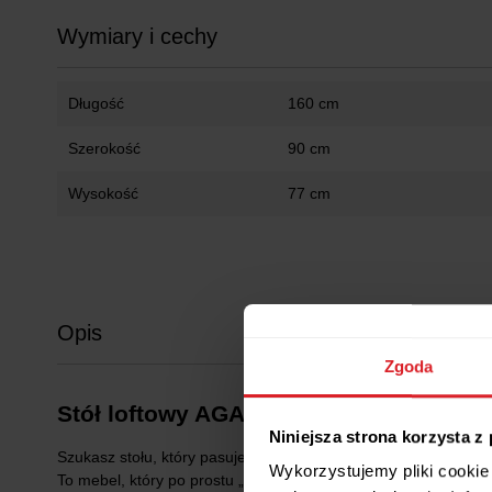
Wymiary i cechy
Długość
160 cm
Szerokość
90 cm
Wysokość
77 cm
Opis
Zgoda
Stół loftowy AGA – prosty, rozkładany
Niniejsza strona korzysta z
Szukasz stołu, który pasuje do wszystkiego i nie wyjdzie z 
Wykorzystujemy pliki cookie 
To mebel, który po prostu „robi robotę” – stabilny, wygodny w