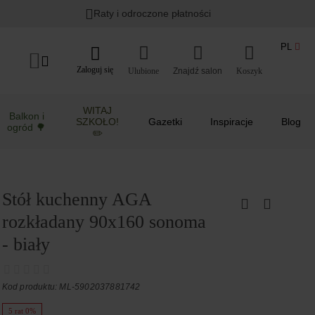
Raty i odroczone płatności
PL
Zaloguj się
Ulubione
Koszyk
WITAJ
Balkon i
SZKOŁO!
Gazetki
Inspiracje
Blog
ogród 🌳
✏️
Stół kuchenny AGA
rozkładany 90x160 sonoma
- biały
Kod produktu: ML-5902037881742
5 rat 0%