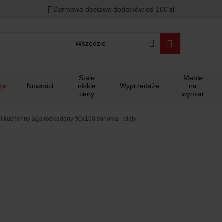
Darmowa dostawa dodatków od 100 zł
Wszędzie
Stale
Meble
je
Nowości
niskie
Wyprzedaże
na
ceny
wymiar
ół kuchenny aga rozkładany 90x160 sonoma - biały