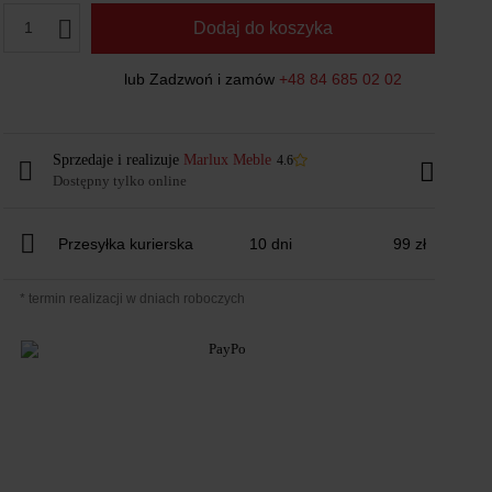
1
Dodaj do koszyka
lub Zadzwoń i zamów
+48 84 685 02 02
Sprzedaje i realizuje
Marlux Meble
4.6
Dostępny tylko online
Przesyłka kurierska
10 dni
99 zł
* termin realizacji w dniach roboczych