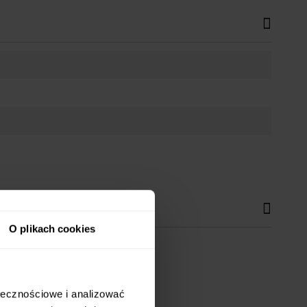
O plikach cookies
h wnętrz.
ołecznościowe i analizować
jomymi czy pracę przy laptopie.