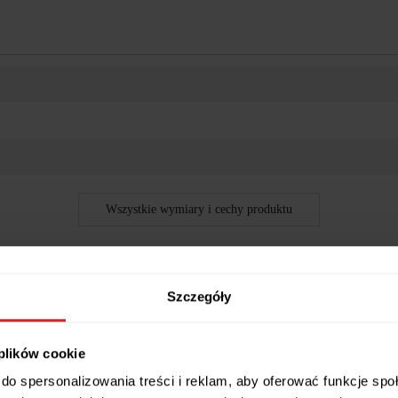
Wszystkie wymiary i cechy produktu
Szczegóły
, ponadczasowy (90x160/225 cm)
 plików cookie
mody po jednym sezonie? Ten model to sprawdzona klasyka nowoczesnyc
do spersonalizowania treści i reklam, aby oferować funkcje sp
 codziennym użytkowaniu i gotowy na rodzinne obiady, spotkania ze zna