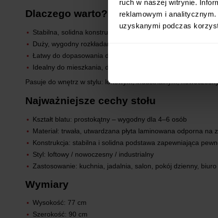
ruch w naszej witrynie. Inf
Dlaczego warto?
reklamowym i analitycznym. 
uzyskanymi podczas korzysta
Stabilna, solidna konstrukcja
Duży, wygodny rozkładany blat do wspólnych posiłków
Łatwy do dopasowania do różnych aranżacji
Idealny do mieszkania, domu i biura
Pasuje do wnętrz w stylu: loftowym, industrialnym, nowoczes
Najważniejsze cechy stołu
Kształt blatu: prostokątny – wygodny dla 4–6 osób
Materiał: trwała, utwardzana płyta laminowana odporna na 
Konstrukcja: stabilna i solidna podstawa zapewniająca pew
Styl: loftowy / nowoczesny / industrialny
Zastosowanie: kuchnia, jadalnia, salon, pokój dzienny, biuro
Wymiary
Wysokość: 77 cm
Szerokość: 90 cm