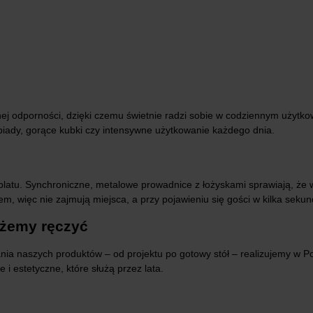
ej odporności, dzięki czemu świetnie radzi sobie w codziennym użytkow
biady, gorące kubki czy intensywne użytkowanie każdego dnia.
atu. Synchroniczne, metalowe prowadnice z łożyskami sprawiają, że w
, więc nie zajmują miejsca, a przy pojawieniu się gości w kilka seku
ożemy ręczyć
ia naszych produktów – od projektu po gotowy stół – realizujemy w Po
 estetyczne, które służą przez lata.