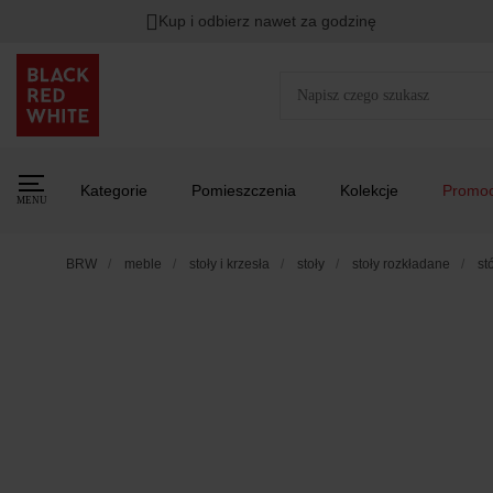
Kup i odbierz nawet za godzinę
Kategorie
Pomieszczenia
Kolekcje
Promoc
MENU
BRW
meble
stoły i krzesła
stoły
stoły rozkładane
st