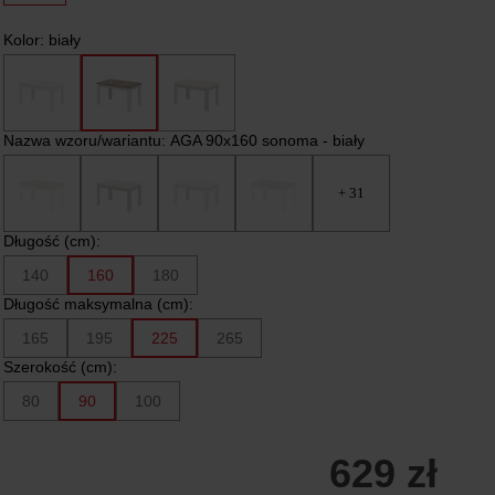
Kolor:
biały
Nazwa wzoru/wariantu:
AGA 90x160 sonoma - biały
+ 31
Długość (cm):
140
160
180
Długość maksymalna (cm):
165
195
225
265
Szerokość (cm):
80
90
100
629 zł