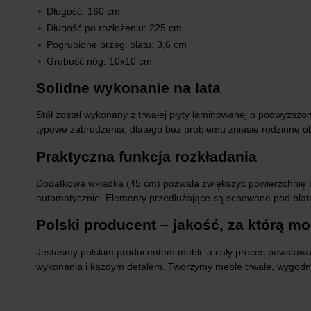
Długość: 160 cm
Długość po rozłożeniu: 225 cm
Pogrubione brzegi blatu: 3,6 cm
Grubość nóg: 10x10 cm
Solidne wykonanie na lata
Stół został wykonany z trwałej płyty laminowanej o podwyższon
typowe zabrudzenia, dlatego bez problemu zniesie rodzinne o
Praktyczna funkcja rozkładania
Dodatkowa wkładka (45 cm) pozwala zwiększyć powierzchnię bl
automatycznie. Elementy przedłużające są schowane pod blatem
Polski producent – jakość, za którą m
Jesteśmy polskim producentem mebli, a cały proces powstawan
wykonania i każdym detalem. Tworzymy meble trwałe, wygodne i