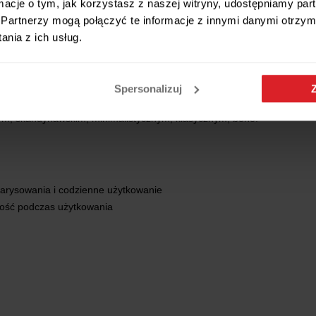
ormacje o tym, jak korzystasz z naszej witryny, udostępniamy p
Partnerzy mogą połączyć te informacje z innymi danymi otrzym
nia z ich usług.
Spersonalizuj
nym, skandynawskim, minimalistycznym, klasycznym, boho.
zarysowania i codzienne użytkowanie
ność podczas użytkowania